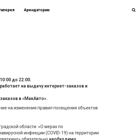
галерея
Арендаторам
0:00 до 22:00.
работает на выдачу интернет-заказов и
заказов в «МакАвто».
ие на изменения правил посещения объектов
градской области «О мерах по
авирусной инфекции (COVID-19) на территории
Девяткино» обязательно
необходимо