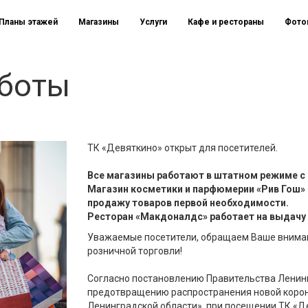
Планы этажей
Магазины
Услуги
Кафе и рестораны
Фото
боты
ТК «Девяткино» открыт для посетителей.
Все магазины работают в штатном режиме с 1
Магазин косметики и парфюмерии «Рив Гош»
продажу товаров первой необходимости.
Ресторан «Макдоналдс» работает на выдачу 
Уважаемые посетители, обращаем Ваше вниман
розничной торговли!
Согласно постановлению Правительства Ленин
предотвращению распространения новой корон
Ленинградской области», при посещении ТК «