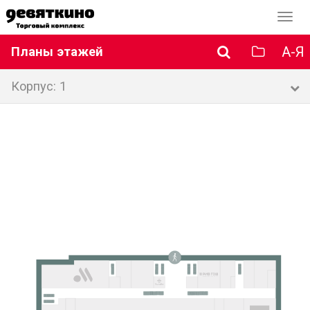
Перек
навиг
А-Я
Планы этажей
Корпус: 1