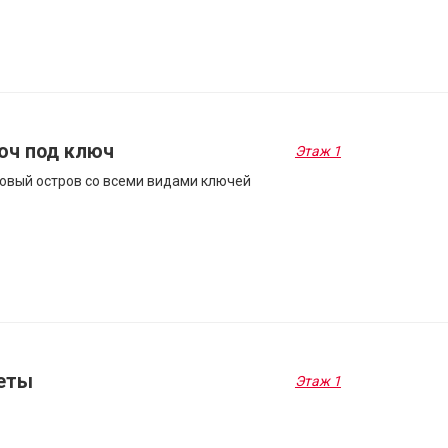
юч под ключ
Этаж 1
овый остров со всеми видами ключей
еты
Этаж 1