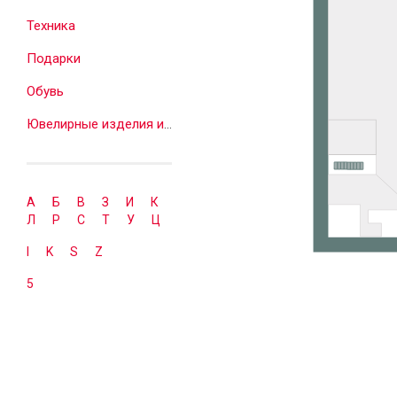
Техника
Подарки
Обувь
Ювелирные изделия и часы
А
Б
В
З
И
К
Л
Р
С
Т
У
Ц
I
K
S
Z
5