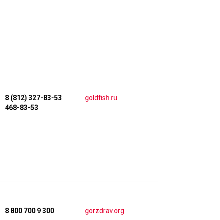
8 (812) 327-83-53
goldfish.ru
468-83-53
8 800 700 9 300
gorzdrav.org