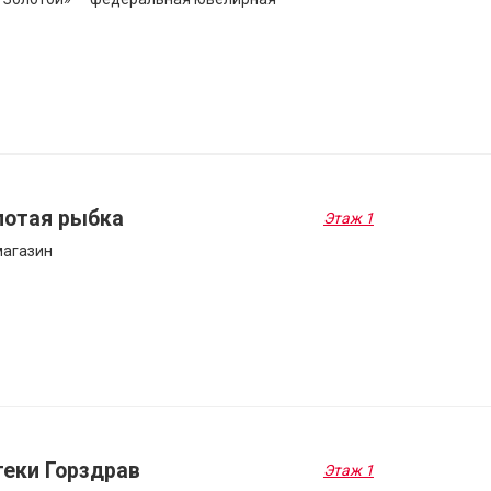
лотая рыбка
Этаж 1
магазин
теки Горздрав
Этаж 1