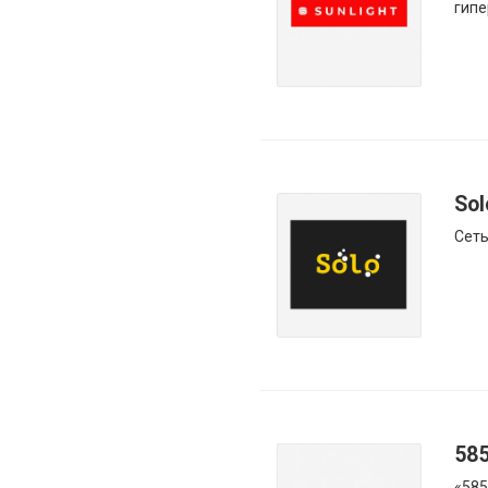
гипе
Sol
Сеть
58
«585