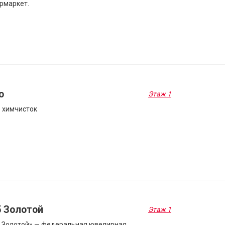
рмаркет.
o
Этаж 1
 химчисток
5 Золотой
Этаж 1
 Золотой» — федеральная ювелирная