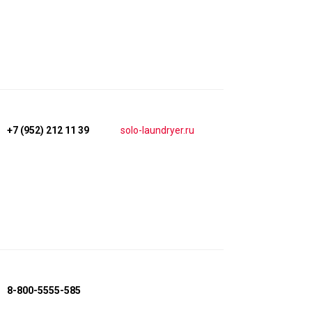
+7 (952) 212 11 39
solo-laundryer.ru
8-800-5555-585