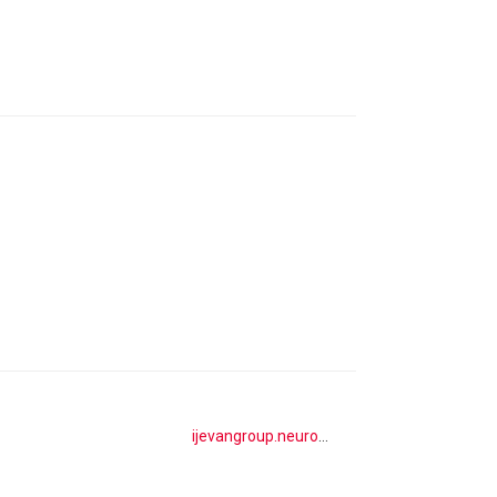
ijevangroup.neuromarketing.am