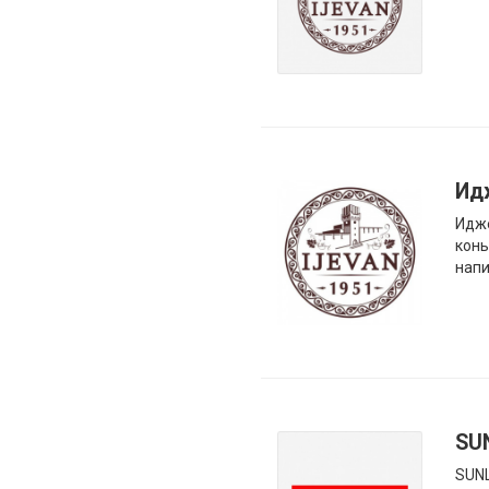
Ид
Идже
конь
напи
SU
SUNL