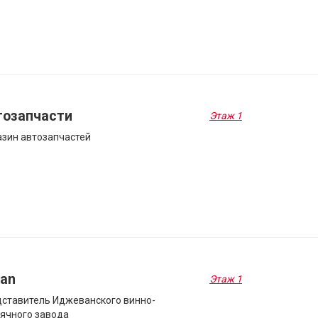
тозапчасти
Этаж 1
зин автозапчастей
van
Этаж 1
ставитель Иджеванского винно-
ячного завода