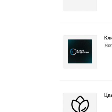
Кл
Торг
Цв