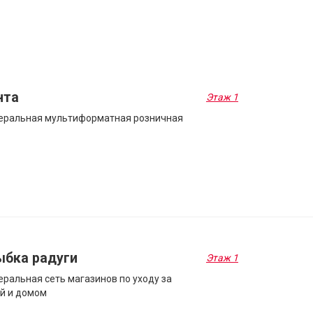
нта
Этаж 1
еральная мультиформатная розничная
ыбка радуги
Этаж 1
ральная сеть магазинов по уходу за
й и домом