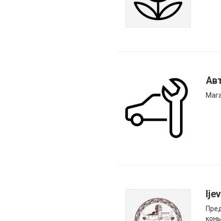
Ав
Мага
Ije
Пред
конь