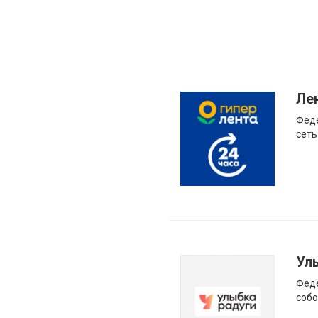
Ле
Фед
сеть
Ул
Феде
собо