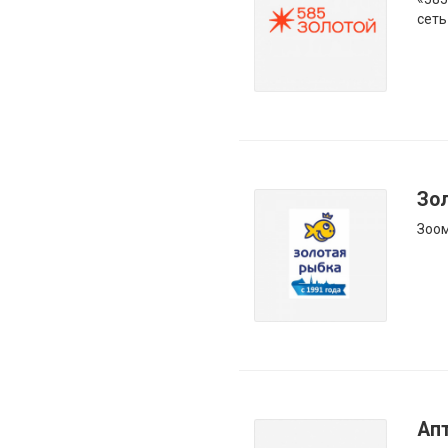
сеть
Зо
Зоо
Ап