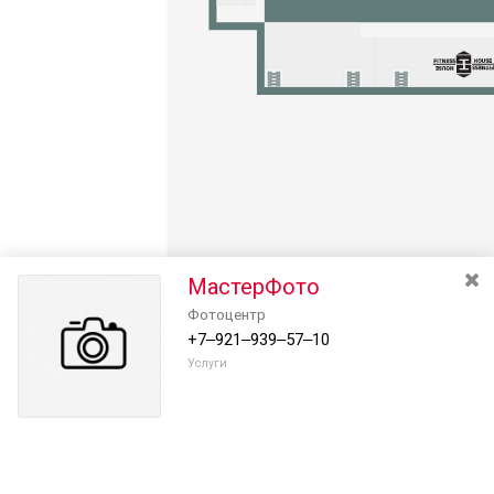
МастерФото
Фотоцентр
+7‒921‒939‒57‒10
Услуги
Разведите или сдвиньте два пальца на экране, чтобы увеличить или
уменьшить масштаб. Перемещайте карту удерживая палец на
Очистить
экране и перемещая его.